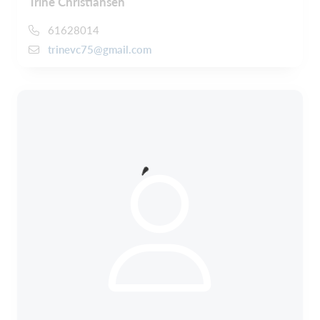
Trine Christiansen
61628014
trinevc75@gmail.com