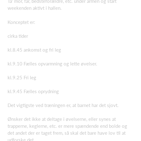
Ta' mor, far, bedsteforældre, etc. under armen og start
weekenden aktivt i hallen.
Konceptet er:
cirka tider
kl.8.45 ankomst og fri leg
kl.9.10 Fælles opvarmning og lette øvelser.
kl.9.25 Fri leg
kl.9.45 Fælles oprydning
Det vigtigste ved træningen er, at barnet har det sjovt.
Ønsker det ikke at deltage i øvelserne, eller synes at
trapperne, keglerne, etc. er mere spændende end bolde og
det andet der er taget frem, så skal det bare have lov til at
udforske det.