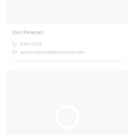
Jörn Petersen
93993718
petersenjoern@protonmail.com