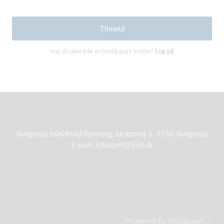
Tilmeld
Har du allerede en Holdsport-konto?
Log på
Slangerup Håndbold Forening, Idrætsvej 5, 3550 Slangerup
E-mail: info@shf3550.dk
Powered by Holdsport