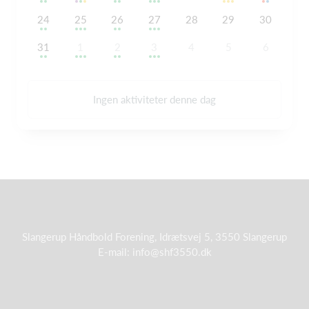
24
25
26
27
28
29
30
31
1
2
3
4
5
6
Ingen aktiviteter denne dag
Slangerup Håndbold Forening, Idrætsvej 5, 3550 Slangerup
E-mail: info@shf3550.dk